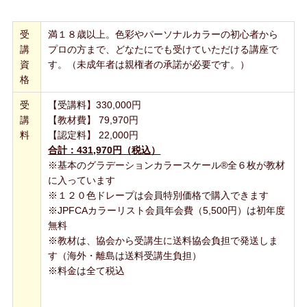
受
満１８歳以上。色彩やパーソナルカラーの初心者から
講
プロの方まで、どなたにでも受けていただける講座で
資
す。（未成年者は親権者の承諾が必要です。）
格
受
【受講料】330,000円
講
【教材費】 79,970円
料
【認定料】 22,000円
合計：431,970円（税込）
※基本のグラデーションカラースケール®全６枚が教材
に入っています
※１２０色ドレープは会員特別価格で購入できます
※JPFCAカラーリスト会員年会費（5,500円）は初年度
無料
※教材は、協会から受講生に送料協会負担で発送しま
す（海外・離島は送料受講生負担）
※料金は全て税込