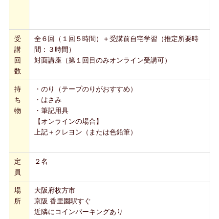
受
全６回（１回５時間）＋受講前自宅学習（推定所要時
講
間：３時間）
回
対面講座（第１回目のみオンライン受講可）
数
持
・のり（テープのりがおすすめ）
ち
・はさみ
物
・筆記用具
【オンラインの場合】
上記＋クレヨン（または色鉛筆）
定
２名
員
場
大阪府枚方市
所
京阪 香里園駅すぐ
近隣にコインパーキングあり