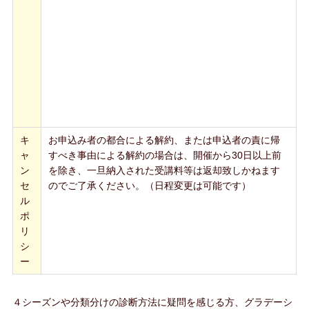
キ
お申込み者の都合による解約、または申込者の責に帰
ャ
すべき事由による解約の場合は、開催から30日以上前
ン
を除き、一旦納入された受講料等は返却致しかねます
セ
のでご了承ください。（日程変更は可能です）
ル
ポ
リ
シ
ー
４シーズンや分類分けの診断方法に疑問を感じる方、グラデーシ