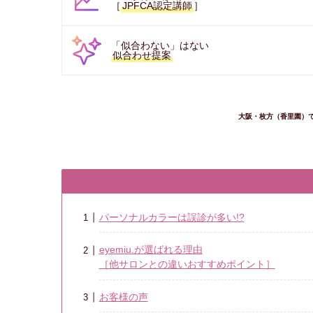
［
JPFCA認定講師
］
「似合わない」はない
似合わせ提案
大阪・枚方（香里園）で
パーソナルカラーは誤診が多い!?
eyemiu.が選ばれる理由
［他サロンとの違いおすすめポイント］
お客様の声