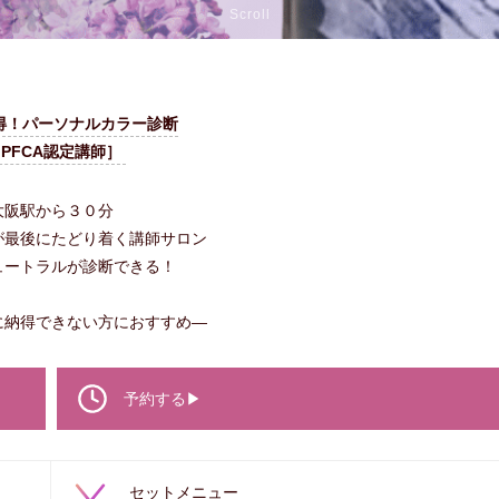
Scroll
得！パーソナルカラー診断
JPFCA認定講師］
大阪駅から３０分
が最後にたどり着く講師サロン
ュートラルが診断できる！
に納得できない方におすすめ―
予約する▶
セットメニュー