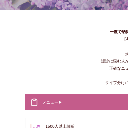
一度で納
［
誤診に悩む人
正確なニ
―タイプ分け
メニュー▶
1500人以上診断