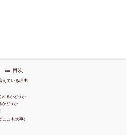
目次
増えている理由
くれるかどうか
るかどうか
！
でここも大事）