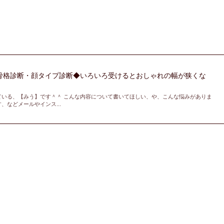
骨格診断・顔タイプ診断◆いろいろ受けるとおしゃれの幅が狭くな
ている、【みう】です＾＾ こんな内容について書いてほしい、や、こんな悩みがありま
、などメールやインス...