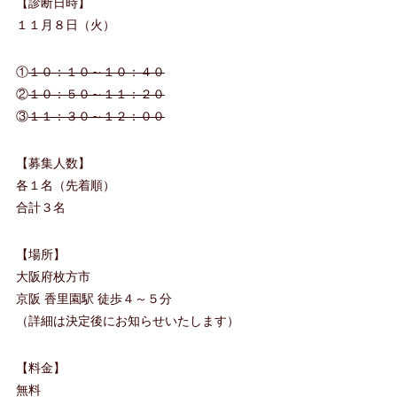
【診断日時】
１１月８日（火）
①
１０：１０～１０：４０
②
１０：５０～１１：２０
③
１１：３０～１２：００
【募集人数】
各１名（先着順）
合計３名
【場所】
大阪府枚方市
京阪 香里園駅 徒歩４～５分
（詳細は決定後にお知らせいたします）
【料金】
無料